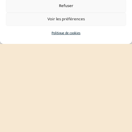
Refuser
Voir les préférences
Politique de cookies
Notre cabinet de conseil en
gestion de patrimoine et
protection sociale du dirigeant
d’entreprise
Le cabinet ROUAULT PATRIMOINE a été créé en
mars 2016 par Philippe et Tanguy ROUAULT.
Quentin a rejoint l’aventure familiale en 2022.